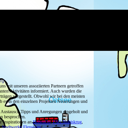
urg
ns mit unseren assoziierten Partnern getroffen
anten Aktivitäten informiert. Auch wurden die
rträgen vorgestellt. Obwohl wir bei den meisten
ab es in den einzelnen Projekten Neuerungen und
n Austausch Tipps und Anregungen eingeholt und
en besprochen.
e Inspirationen an
BobenOp
,
FSG Nobiskrug
,
,
Stadtwerke Flensburg
!