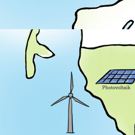
_DSC2667_2