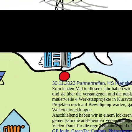
30.11.2023 Partnertreffen, HS Flensb
Zum letzten Mal in diesem Jahr haben wir u
und sie über die vergangenen und die gepl
mittlerweile 4 Werkstattprojekte in Kurzvo
Projekten noch auf Bewilligung warten, g
Weiterentwicklungen.
Anschließend haben wir in einem lockere
gemeinsam die anstehenden Veranstaltung
Vielen Dank für die rege Teilnahme und di
GP Joule
,
GreenTec Campus
,
Phänomenta