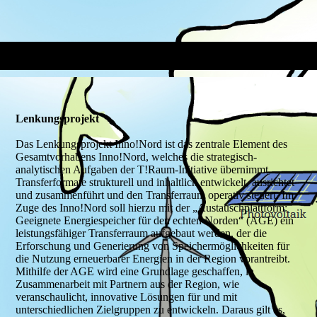
Lenkungsprojekt
Das Lenkungsprojekt Inno!Nord ist das zentrale Element des
Gesamtvorhabens Inno!Nord, welches die strategisch-
analytischen Aufgaben der T!Raum-Initiative übernimmt,
Transferformate strukturell und inhaltlich entwickelt, ausrichtet
und zusammenführt und den Transferraum operativ steuert. Im
Zuge des Inno!Nord soll hierzu mit der „Austauschplattform:
Geeignete Energiespeicher für den echten Norden“ (AGE) ein
leistungsfähiger Transferraum aufgebaut werden, der die
Erforschung und Generierung von Speichermöglichkeiten für
die Nutzung erneuerbarer Energien in der Region vorantreibt.
Mithilfe der AGE wird eine Grundlage geschaffen, in
Zusammenarbeit mit Partnern aus der Region, wie
veranschaulicht, innovative Lösungen für und mit
unterschiedlichen Zielgruppen zu entwickeln. Daraus gilt es,