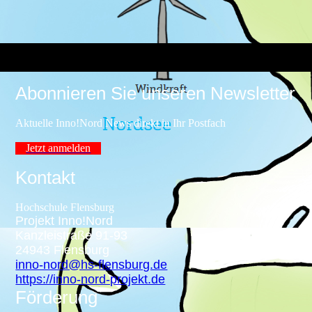
Abonnieren Sie unseren Newsletter
Aktuelle Inno!Nord News direkt in Ihr Postfach
Jetzt anmelden
Kontakt
Hochschule Flensburg
Projekt Inno!Nord
Kanzleistraße 91-93
24943 Flensburg
inno-nord@hs-flensburg.de
https://inno-nord-projekt.de
Förderung